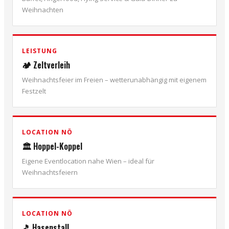
Weihnachten
LEISTUNG
🏕️ Zeltverleih
Weihnachtsfeier im Freien – wetterunabhängig mit eigenem
Festzelt
LOCATION NÖ
🏛️ Hoppel-Koppel
Eigene Eventlocation nahe Wien – ideal für
Weihnachtsfeiern
LOCATION NÖ
🎵 Hasenstall