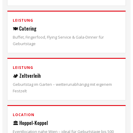
LEISTUNG
🍽️ Catering
Buffet, Fingerfood, Flying Service & Gala-Dinner für
Geburtstage
LEISTUNG
🏕️ Zeltverleih
Geburtstag im Garten – wetterunabhängig mit eigenem
Festzelt
LOCATION
🏛️ Hoppel-Koppel
Eventlocation nahe Wien – ideal für Geburtstage bis 500