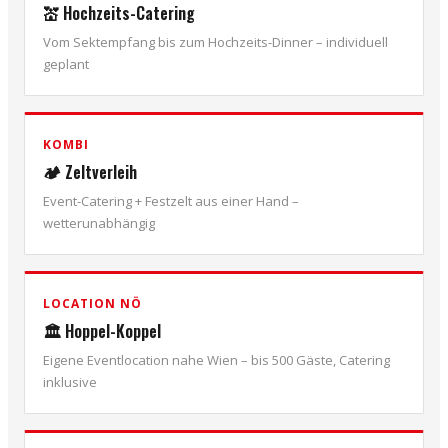
💒 Hochzeits-Catering
Vom Sektempfang bis zum Hochzeits-Dinner – individuell
geplant
KOMBI
🏕️ Zeltverleih
Event-Catering + Festzelt aus einer Hand –
wetterunabhängig
LOCATION NÖ
🏛️ Hoppel-Koppel
Eigene Eventlocation nahe Wien – bis 500 Gäste, Catering
inklusive