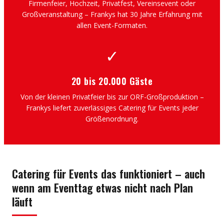
Firmenfeier, Hochzeit, Privatfest, Vereinsevent oder
Großveranstaltung – Frankys hat 30 Jahre Erfahrung mit
allen Event-Formaten.
✓
20 bis 20.000 Gäste
Von der kleinen Privatfeier bis zur ORF-Großproduktion –
Frankys liefert zuverlässiges Catering für Events jeder
Größenordnung.
Catering für Events das funktioniert – auch
wenn am Eventtag etwas nicht nach Plan
läuft